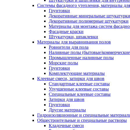
Штукатурки и шпатлевки для внутренни
Системы фасадного утепления, материалы для
Грунтовки
Декоративные минеральные штукатурк
Декоративные полимерные штукатурки
Материалы для монтажа систем фасадно
Фасадные краски
Штукатурки, шпаклевки
Материалы для выравнивания полов
Ровнители для пола
Наливные полы (бытовые/коммерческие
Промышленные наливные полы
Морские полы
Грунтовки
Комплектующие материалы
Клеевые смеси, затирки для швов
Стандартные клеевые составы
Улучшенные клеевые составы
Специальные клеевые составы
Затирки для швов
Грунтовки
Другие материалы
Гидроизоляционные и специальные матер
Общестроительные и специальные растворы
Кладочные смеси