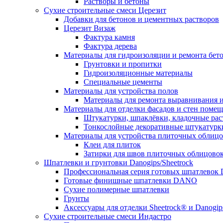
Растворы и бетоны
Сухие строительные смеси Церезит
Добавки для бетонов и цементных растворов
Церезит Визаж
Фактура камня
Фактура дерева
Материалы для гидроизоляции и ремонта бет
Грунтовки и пропитки
Гидроизоляционные материалы
Специальные цементы
Материалы для устройства полов
Материалы для ремонта выравнивания и
Материалы для отделки фасадов и стен поме
Штукатурки, шпаклёвки, кладочные ра
Тонкослойные декоративные штукатурк
Материалы для устройства плиточных облиц
Клеи для плиток
Затирки для швов плиточных облицово
Шпатлевки и грунтовки Danogips/Sheetrock
Профессиональная серия готовых шпатлевок 
Готовые финишные шпатлевки DANO
Сухие полимерные шпатлевки
Грунты
Аксессуары для отделки Sheetrock® и Danogip
Сухие строительные смеси Индастро