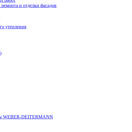
х работ
 ремонта и отделки фасадов
и
го утепления
)
иалы WEBER-DEITERMANN