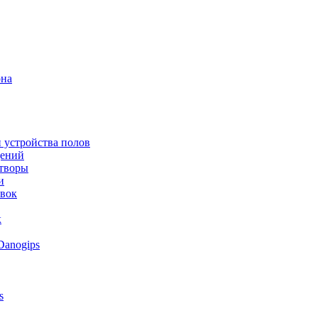
она
 устройства полов
щений
створы
и
овок
к
Danogips
s