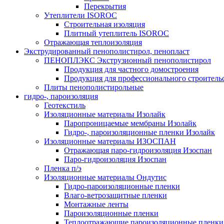
Перекрытия
Утеплители ISOROC
Строительная изоляция
Плитный утеплитель ISOROC
Отражающая теплоизоляция
Экструдированный пенополистирол, пенопласт
ПЕНОПЛЭКС Экструзионный пенополистирол
Продукция для частного домостроения
Продукция для профессионального строитель
Плиты пенополистирольные
гидро-, пароизоляция
Геотекстиль
Изоляционные материалы Изолайк
Паропроницаемые мембраны Изолайк
Гидро-, пароизоляционные пленки Изолайк
Изоляционные материалы ИЗОСПАН
Отражающая паро-гидроизоляция Изоспан
Паро-гидроизоляция Изоспан
Пленка п/э
Изоляционные материалы Ондутис
Гидро-пароизоляционные пленки
Влаго-ветрозащитные пленки
Монтажные ленты
Пароизоляционные пленки
Теплоотражающие пароизоляционные пленки