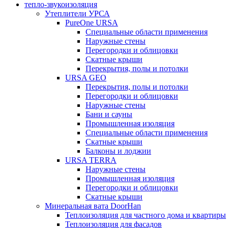
тепло-звукоизоляция
Утеплители УРСА
PureOne URSA
Специальные области применения
Наружные стены
Перегородки и облицовки
Скатные крыши
Перекрытия, полы и потолки
URSA GEO
Перекрытия, полы и потолки
Перегородки и облицовки
Наружные стены
Бани и сауны
Промышленная изоляция
Специальные области применения
Скатные крыши
Балконы и лоджии
URSA TERRA
Наружные стены
Промышленная изоляция
Перегородки и облицовки
Скатные крыши
Минеральная вата DoorHan
Теплоизоляция для частного дома и квартиры
Теплоизоляция для фасадов