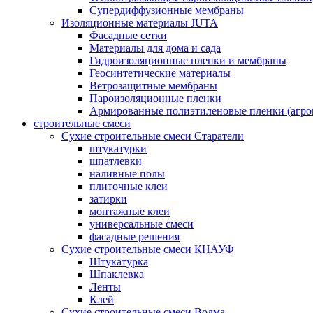
Супердиффузионные мембраны
Изоляционные материалы JUTA
Фасадные сетки
Материалы для дома и сада
Гидроизоляционные пленки и мембраны
Геосинтетические материалы
Ветрозащитные мембраны
Пароизоляционные пленки
Армированные полиэтиленовые пленки (агро
строительные смеси
Сухие строительные смеси Старатели
штукатурки
шпатлевки
наливные полы
плиточные клеи
затирки
монтажные клеи
универсальные смеси
фасадные решения
Сухие строительные смеси КНАУФ
Штукатурка
Шпаклевка
Ленты
Клей
Сухие строительные смеси Волма