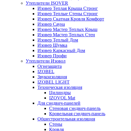
Утеплители ISOVER
Изовер Теплая Крыша Стронг
Изовер Теплые Стены Стронг
Изовер Скатная Кровля Комфорт
Изовер Сауна
Изовер Мастер Теплых Крыш
Изовер Мастер Теплых Стен
Изовер Теплый Дом
Изовер Шумка
Изовер Каркасный Дом
Изовер Профи
Утеплители Изовол
Огнезащита
IZOBEL
Звукоизоляция
IZOBEL LIGHT
Техническая изоляция
Цилиндры
IZOVOL Mat
Для сэндвич-панелей
Стеновая сэндвич-панель
Кровельная сэндвич-панель
Общестроительная изоляция
Стены
Кровля