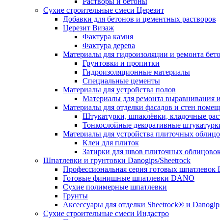
Растворы и бетоны
Сухие строительные смеси Церезит
Добавки для бетонов и цементных растворов
Церезит Визаж
Фактура камня
Фактура дерева
Материалы для гидроизоляции и ремонта бет
Грунтовки и пропитки
Гидроизоляционные материалы
Специальные цементы
Материалы для устройства полов
Материалы для ремонта выравнивания и
Материалы для отделки фасадов и стен поме
Штукатурки, шпаклёвки, кладочные ра
Тонкослойные декоративные штукатурк
Материалы для устройства плиточных облиц
Клеи для плиток
Затирки для швов плиточных облицово
Шпатлевки и грунтовки Danogips/Sheetrock
Профессиональная серия готовых шпатлевок 
Готовые финишные шпатлевки DANO
Сухие полимерные шпатлевки
Грунты
Аксессуары для отделки Sheetrock® и Danogip
Сухие строительные смеси Индастро