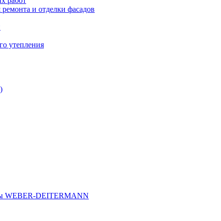
х работ
 ремонта и отделки фасадов
и
го утепления
)
иалы WEBER-DEITERMANN