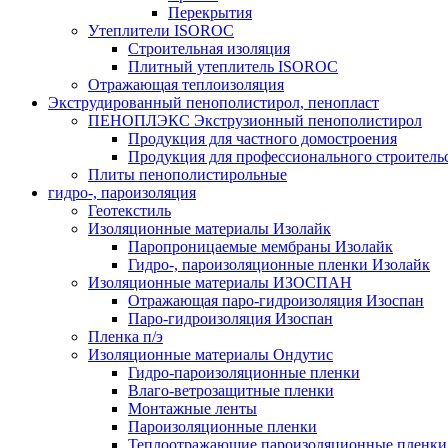
Перекрытия
Утеплители ISOROC
Строительная изоляция
Плитный утеплитель ISOROC
Отражающая теплоизоляция
Экструдированный пенополистирол, пенопласт
ПЕНОПЛЭКС Экструзионный пенополистирол
Продукция для частного домостроения
Продукция для профессионального строитель
Плиты пенополистирольные
гидро-, пароизоляция
Геотекстиль
Изоляционные материалы Изолайк
Паропроницаемые мембраны Изолайк
Гидро-, пароизоляционные пленки Изолайк
Изоляционные материалы ИЗОСПАН
Отражающая паро-гидроизоляция Изоспан
Паро-гидроизоляция Изоспан
Пленка п/э
Изоляционные материалы Ондутис
Гидро-пароизоляционные пленки
Влаго-ветрозащитные пленки
Монтажные ленты
Пароизоляционные пленки
Теплоотражающие пароизоляционные пленки