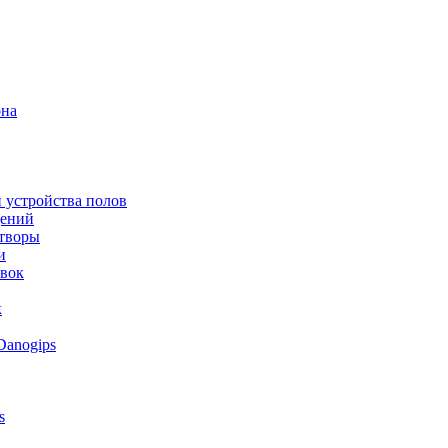
она
 устройства полов
щений
створы
и
овок
к
Danogips
s