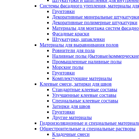
Штукатурки и шпатлевки для внутренни
Системы фасадного утепления, материалы для
Грунтовки
Декоративные минеральные штукатурк
Декоративные полимерные штукатурки
Материалы для монтажа систем фасадно
Фасадные краски
Штукатурки, шпаклевки
Материалы для выравнивания полов
Ровнители для пола
Наливные полы (бытовые/коммерческие
Промышленные наливные полы
Морские полы
Грунтовки
Комплектующие материалы
Клеевые смеси, затирки для швов
Стандартные клеевые составы
Улучшенные клеевые составы
Специальные клеевые составы
Затирки для швов
Грунтовки
Другие материалы
Гидроизоляционные и специальные матер
Общестроительные и специальные растворы
Кладочные смеси