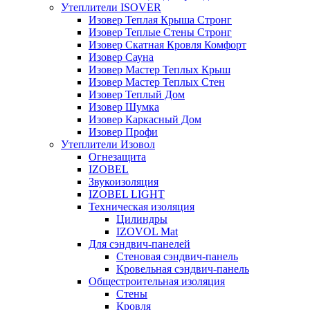
Утеплители ISOVER
Изовер Теплая Крыша Стронг
Изовер Теплые Стены Стронг
Изовер Скатная Кровля Комфорт
Изовер Сауна
Изовер Мастер Теплых Крыш
Изовер Мастер Теплых Стен
Изовер Теплый Дом
Изовер Шумка
Изовер Каркасный Дом
Изовер Профи
Утеплители Изовол
Огнезащита
IZOBEL
Звукоизоляция
IZOBEL LIGHT
Техническая изоляция
Цилиндры
IZOVOL Mat
Для сэндвич-панелей
Стеновая сэндвич-панель
Кровельная сэндвич-панель
Общестроительная изоляция
Стены
Кровля