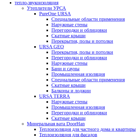
тепло-звукоизоляция
Утеплители УРСА
PureOne URSA
Специальные области применения
Наружные стены
Перегородки и облицовки
Скатные крыши
Перекрытия, полы и потолки
URSA GEO
Перекрытия, полы и потолки
Перегородки и облицовки
Наружные стены
Бани и сауны
Промышленная изоляция
Специальные области применения
Скатные крыши
Балконы и лоджии
URSA TERRA
Наружные стены
Промышленная изоляция
Перегородки и облицовки
Скатные крыши
Минеральная вата DoorHan
Теплоизоляция для частного дома и квартиры
Теплоизоляция для фасадов