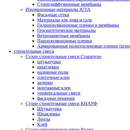
Супердиффузионные мембраны
Изоляционные материалы JUTA
Фасадные сетки
Материалы для дома и сада
Гидроизоляционные пленки и мембраны
Геосинтетические материалы
Ветрозащитные мембраны
Пароизоляционные пленки
Армированные полиэтиленовые пленки (агро
строительные смеси
Сухие строительные смеси Старатели
штукатурки
шпатлевки
наливные полы
плиточные клеи
затирки
монтажные клеи
универсальные смеси
фасадные решения
Сухие строительные смеси КНАУФ
Штукатурка
Шпаклевка
Ленты
Клей
Сухие строительные смеси Волма