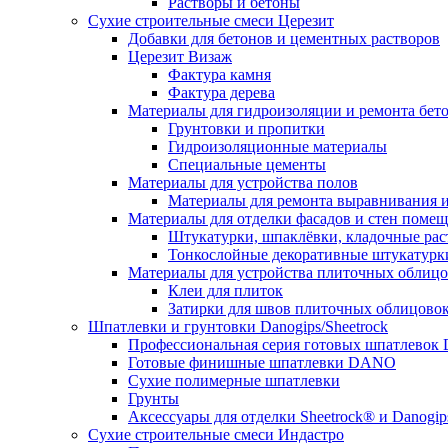
Растворы и бетоны
Сухие строительные смеси Церезит
Добавки для бетонов и цементных растворов
Церезит Визаж
Фактура камня
Фактура дерева
Материалы для гидроизоляции и ремонта бет
Грунтовки и пропитки
Гидроизоляционные материалы
Специальные цементы
Материалы для устройства полов
Материалы для ремонта выравнивания и
Материалы для отделки фасадов и стен поме
Штукатурки, шпаклёвки, кладочные ра
Тонкослойные декоративные штукатурк
Материалы для устройства плиточных облиц
Клеи для плиток
Затирки для швов плиточных облицово
Шпатлевки и грунтовки Danogips/Sheetrock
Профессиональная серия готовых шпатлевок 
Готовые финишные шпатлевки DANO
Сухие полимерные шпатлевки
Грунты
Аксессуары для отделки Sheetrock® и Danogip
Сухие строительные смеси Индастро