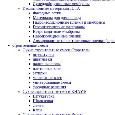
Супердиффузионные мембраны
Изоляционные материалы JUTA
Фасадные сетки
Материалы для дома и сада
Гидроизоляционные пленки и мембраны
Геосинтетические материалы
Ветрозащитные мембраны
Пароизоляционные пленки
Армированные полиэтиленовые пленки (агро
строительные смеси
Сухие строительные смеси Старатели
штукатурки
шпатлевки
наливные полы
плиточные клеи
затирки
монтажные клеи
универсальные смеси
фасадные решения
Сухие строительные смеси КНАУФ
Штукатурка
Шпаклевка
Ленты
Клей
Сухие строительные смеси Волма