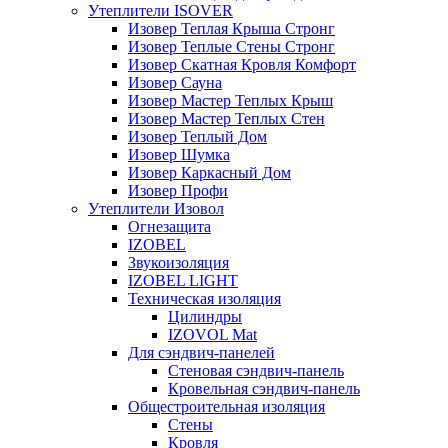
Утеплители ISOVER
Изовер Теплая Крыша Стронг
Изовер Теплые Стены Стронг
Изовер Скатная Кровля Комфорт
Изовер Сауна
Изовер Мастер Теплых Крыш
Изовер Мастер Теплых Стен
Изовер Теплый Дом
Изовер Шумка
Изовер Каркасный Дом
Изовер Профи
Утеплители Изовол
Огнезащита
IZOBEL
Звукоизоляция
IZOBEL LIGHT
Техническая изоляция
Цилиндры
IZOVOL Mat
Для сэндвич-панелей
Стеновая сэндвич-панель
Кровельная сэндвич-панель
Общестроительная изоляция
Стены
Кровля