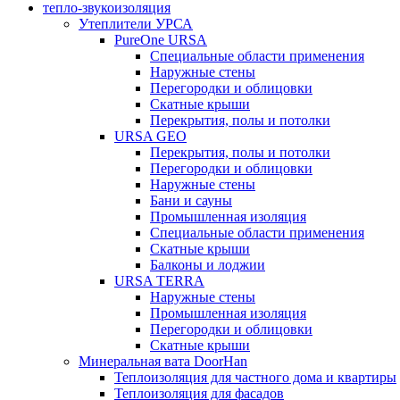
тепло-звукоизоляция
Утеплители УРСА
PureOne URSA
Специальные области применения
Наружные стены
Перегородки и облицовки
Скатные крыши
Перекрытия, полы и потолки
URSA GEO
Перекрытия, полы и потолки
Перегородки и облицовки
Наружные стены
Бани и сауны
Промышленная изоляция
Специальные области применения
Скатные крыши
Балконы и лоджии
URSA TERRA
Наружные стены
Промышленная изоляция
Перегородки и облицовки
Скатные крыши
Минеральная вата DoorHan
Теплоизоляция для частного дома и квартиры
Теплоизоляция для фасадов