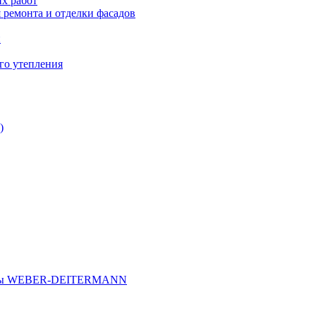
х работ
 ремонта и отделки фасадов
и
го утепления
)
иалы WEBER-DEITERMANN