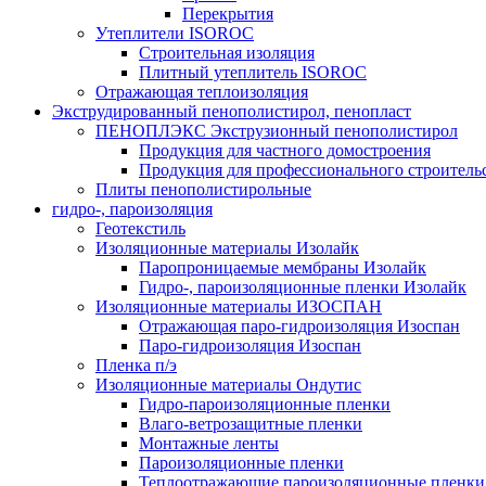
Перекрытия
Утеплители ISOROC
Строительная изоляция
Плитный утеплитель ISOROC
Отражающая теплоизоляция
Экструдированный пенополистирол, пенопласт
ПЕНОПЛЭКС Экструзионный пенополистирол
Продукция для частного домостроения
Продукция для профессионального строитель
Плиты пенополистирольные
гидро-, пароизоляция
Геотекстиль
Изоляционные материалы Изолайк
Паропроницаемые мембраны Изолайк
Гидро-, пароизоляционные пленки Изолайк
Изоляционные материалы ИЗОСПАН
Отражающая паро-гидроизоляция Изоспан
Паро-гидроизоляция Изоспан
Пленка п/э
Изоляционные материалы Ондутис
Гидро-пароизоляционные пленки
Влаго-ветрозащитные пленки
Монтажные ленты
Пароизоляционные пленки
Теплоотражающие пароизоляционные пленки