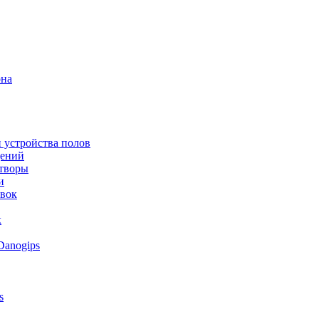
она
 устройства полов
щений
створы
и
овок
к
Danogips
s