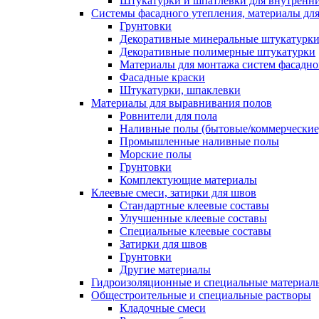
Штукатурки и шпатлевки для внутренни
Системы фасадного утепления, материалы для
Грунтовки
Декоративные минеральные штукатурк
Декоративные полимерные штукатурки
Материалы для монтажа систем фасадно
Фасадные краски
Штукатурки, шпаклевки
Материалы для выравнивания полов
Ровнители для пола
Наливные полы (бытовые/коммерческие
Промышленные наливные полы
Морские полы
Грунтовки
Комплектующие материалы
Клеевые смеси, затирки для швов
Стандартные клеевые составы
Улучшенные клеевые составы
Специальные клеевые составы
Затирки для швов
Грунтовки
Другие материалы
Гидроизоляционные и специальные матер
Общестроительные и специальные растворы
Кладочные смеси