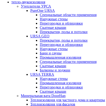
тепло-звукоизоляция
Утеплители УРСА
PureOne URSA
Специальные области применения
Наружные стены
Перегородки и облицовки
Скатные крыши
Перекрытия, полы и потолки
URSA GEO
Перекрытия, полы и потолки
Перегородки и облицовки
Наружные стены
Бани и сауны
Промышленная изоляция
Специальные области применения
Скатные крыши
Балконы и лоджии
URSA TERRA
Наружные стены
Промышленная изоляция
Перегородки и облицовки
Скатные крыши
Минеральная вата DoorHan
Теплоизоляция для частного дома и квартиры
Теплоизоляция для фасадов