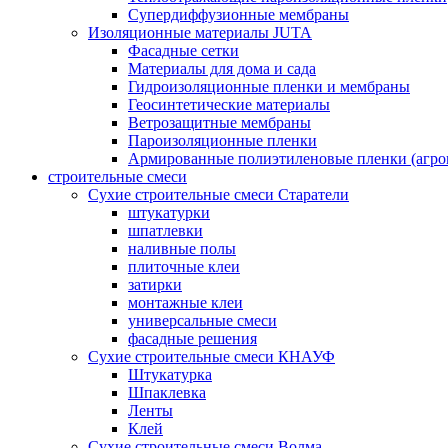
Супердиффузионные мембраны
Изоляционные материалы JUTA
Фасадные сетки
Материалы для дома и сада
Гидроизоляционные пленки и мембраны
Геосинтетические материалы
Ветрозащитные мембраны
Пароизоляционные пленки
Армированные полиэтиленовые пленки (агро
строительные смеси
Сухие строительные смеси Старатели
штукатурки
шпатлевки
наливные полы
плиточные клеи
затирки
монтажные клеи
универсальные смеси
фасадные решения
Сухие строительные смеси КНАУФ
Штукатурка
Шпаклевка
Ленты
Клей
Сухие строительные смеси Волма