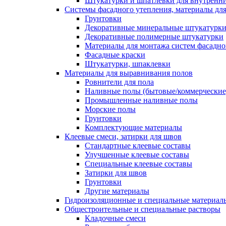
Штукатурки и шпатлевки для внутренни
Системы фасадного утепления, материалы для
Грунтовки
Декоративные минеральные штукатурк
Декоративные полимерные штукатурки
Материалы для монтажа систем фасадно
Фасадные краски
Штукатурки, шпаклевки
Материалы для выравнивания полов
Ровнители для пола
Наливные полы (бытовые/коммерческие
Промышленные наливные полы
Морские полы
Грунтовки
Комплектующие материалы
Клеевые смеси, затирки для швов
Стандартные клеевые составы
Улучшенные клеевые составы
Специальные клеевые составы
Затирки для швов
Грунтовки
Другие материалы
Гидроизоляционные и специальные матер
Общестроительные и специальные растворы
Кладочные смеси