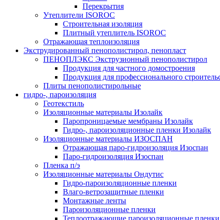
Перекрытия
Утеплители ISOROC
Строительная изоляция
Плитный утеплитель ISOROC
Отражающая теплоизоляция
Экструдированный пенополистирол, пенопласт
ПЕНОПЛЭКС Экструзионный пенополистирол
Продукция для частного домостроения
Продукция для профессионального строитель
Плиты пенополистирольные
гидро-, пароизоляция
Геотекстиль
Изоляционные материалы Изолайк
Паропроницаемые мембраны Изолайк
Гидро-, пароизоляционные пленки Изолайк
Изоляционные материалы ИЗОСПАН
Отражающая паро-гидроизоляция Изоспан
Паро-гидроизоляция Изоспан
Пленка п/э
Изоляционные материалы Ондутис
Гидро-пароизоляционные пленки
Влаго-ветрозащитные пленки
Монтажные ленты
Пароизоляционные пленки
Теплоотражающие пароизоляционные пленки