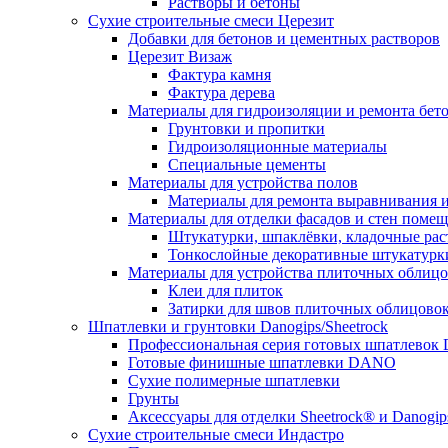
Растворы и бетоны
Сухие строительные смеси Церезит
Добавки для бетонов и цементных растворов
Церезит Визаж
Фактура камня
Фактура дерева
Материалы для гидроизоляции и ремонта бет
Грунтовки и пропитки
Гидроизоляционные материалы
Специальные цементы
Материалы для устройства полов
Материалы для ремонта выравнивания и
Материалы для отделки фасадов и стен поме
Штукатурки, шпаклёвки, кладочные ра
Тонкослойные декоративные штукатурк
Материалы для устройства плиточных облиц
Клеи для плиток
Затирки для швов плиточных облицово
Шпатлевки и грунтовки Danogips/Sheetrock
Профессиональная серия готовых шпатлевок 
Готовые финишные шпатлевки DANO
Сухие полимерные шпатлевки
Грунты
Аксессуары для отделки Sheetrock® и Danogip
Сухие строительные смеси Индастро