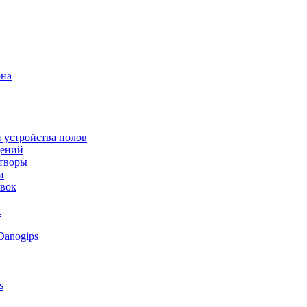
она
 устройства полов
щений
створы
и
овок
к
Danogips
s