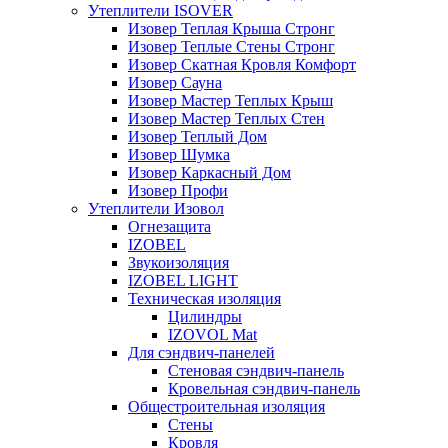
Утеплители ISOVER
Изовер Теплая Крыша Стронг
Изовер Теплые Стены Стронг
Изовер Скатная Кровля Комфорт
Изовер Сауна
Изовер Мастер Теплых Крыш
Изовер Мастер Теплых Стен
Изовер Теплый Дом
Изовер Шумка
Изовер Каркасный Дом
Изовер Профи
Утеплители Изовол
Огнезащита
IZOBEL
Звукоизоляция
IZOBEL LIGHT
Техническая изоляция
Цилиндры
IZOVOL Mat
Для сэндвич-панелей
Стеновая сэндвич-панель
Кровельная сэндвич-панель
Общестроительная изоляция
Стены
Кровля