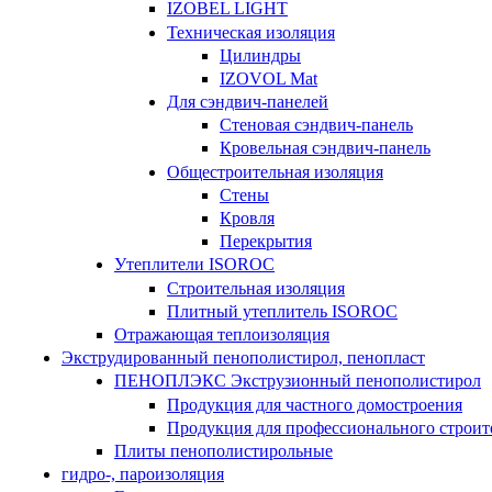
IZOBEL LIGHT
Техническая изоляция
Цилиндры
IZOVOL Mat
Для сэндвич-панелей
Стеновая сэндвич-панель
Кровельная сэндвич-панель
Общестроительная изоляция
Стены
Кровля
Перекрытия
Утеплители ISOROC
Строительная изоляция
Плитный утеплитель ISOROC
Отражающая теплоизоляция
Экструдированный пенополистирол, пенопласт
ПЕНОПЛЭКС Экструзионный пенополистирол
Продукция для частного домостроения
Продукция для профессионального строит
Плиты пенополистирольные
гидро-, пароизоляция