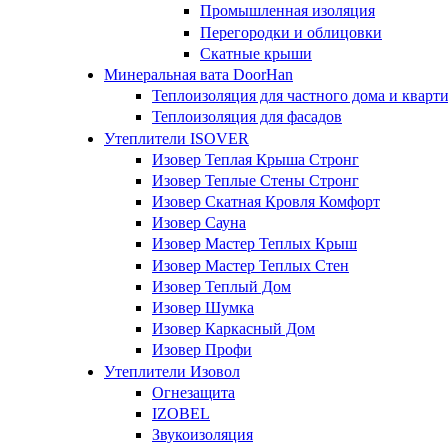
Промышленная изоляция
Перегородки и облицовки
Скатные крыши
Минеральная вата DoorHan
Теплоизоляция для частного дома и кварт
Теплоизоляция для фасадов
Утеплители ISOVER
Изовер Теплая Крыша Стронг
Изовер Теплые Стены Стронг
Изовер Скатная Кровля Комфорт
Изовер Сауна
Изовер Мастер Теплых Крыш
Изовер Мастер Теплых Стен
Изовер Теплый Дом
Изовер Шумка
Изовер Каркасный Дом
Изовер Профи
Утеплители Изовол
Огнезащита
IZOBEL
Звукоизоляция