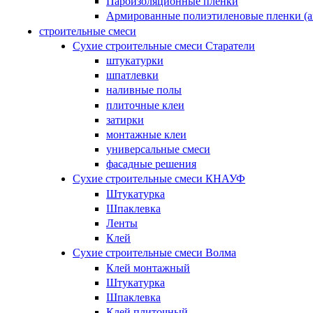
Пароизоляционные пленки
Армированные полиэтиленовые пленки (а
строительные смеси
Сухие строительные смеси Старатели
штукатурки
шпатлевки
наливные полы
плиточные клеи
затирки
монтажные клеи
универсальные смеси
фасадные решения
Сухие строительные смеси КНАУФ
Штукатурка
Шпаклевка
Ленты
Клей
Сухие строительные смеси Волма
Клей монтажный
Штукатурка
Шпаклевка
Клей плиточный