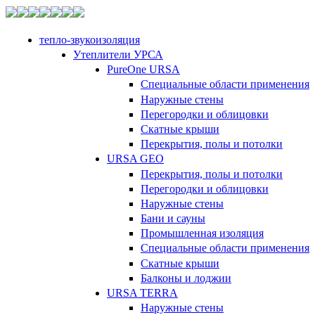
тепло-звукоизоляция
Утеплители УРСА
PureOne URSA
Специальные области применения
Наружные стены
Перегородки и облицовки
Скатные крыши
Перекрытия, полы и потолки
URSA GEO
Перекрытия, полы и потолки
Перегородки и облицовки
Наружные стены
Бани и сауны
Промышленная изоляция
Специальные области применения
Скатные крыши
Балконы и лоджии
URSA TERRA
Наружные стены