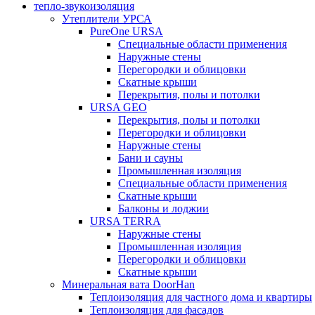
тепло-звукоизоляция
Утеплители УРСА
PureOne URSA
Специальные области применения
Наружные стены
Перегородки и облицовки
Скатные крыши
Перекрытия, полы и потолки
URSA GEO
Перекрытия, полы и потолки
Перегородки и облицовки
Наружные стены
Бани и сауны
Промышленная изоляция
Специальные области применения
Скатные крыши
Балконы и лоджии
URSA TERRA
Наружные стены
Промышленная изоляция
Перегородки и облицовки
Скатные крыши
Минеральная вата DoorHan
Теплоизоляция для частного дома и квартиры
Теплоизоляция для фасадов