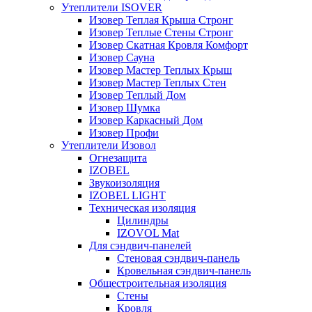
Утеплители ISOVER
Изовер Теплая Крыша Стронг
Изовер Теплые Стены Стронг
Изовер Скатная Кровля Комфорт
Изовер Сауна
Изовер Мастер Теплых Крыш
Изовер Мастер Теплых Стен
Изовер Теплый Дом
Изовер Шумка
Изовер Каркасный Дом
Изовер Профи
Утеплители Изовол
Огнезащита
IZOBEL
Звукоизоляция
IZOBEL LIGHT
Техническая изоляция
Цилиндры
IZOVOL Mat
Для сэндвич-панелей
Стеновая сэндвич-панель
Кровельная сэндвич-панель
Общестроительная изоляция
Стены
Кровля