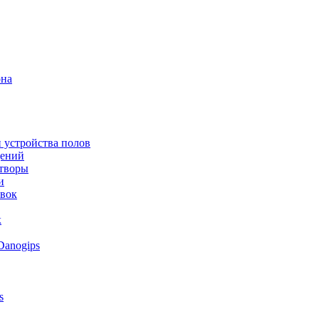
она
 устройства полов
щений
створы
и
овок
к
Danogips
s