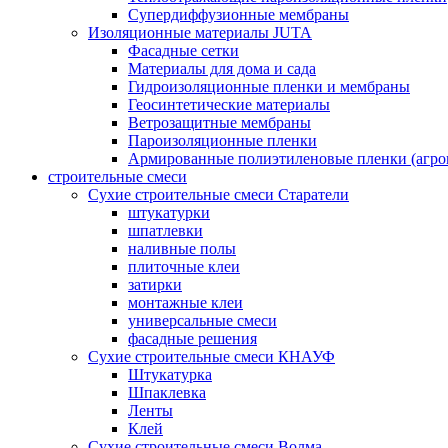
Супердиффузионные мембраны
Изоляционные материалы JUTA
Фасадные сетки
Материалы для дома и сада
Гидроизоляционные пленки и мембраны
Геосинтетические материалы
Ветрозащитные мембраны
Пароизоляционные пленки
Армированные полиэтиленовые пленки (агро
строительные смеси
Сухие строительные смеси Старатели
штукатурки
шпатлевки
наливные полы
плиточные клеи
затирки
монтажные клеи
универсальные смеси
фасадные решения
Сухие строительные смеси КНАУФ
Штукатурка
Шпаклевка
Ленты
Клей
Сухие строительные смеси Волма