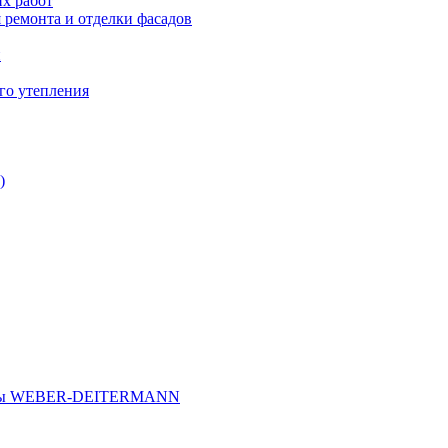
х работ
 ремонта и отделки фасадов
и
го утепления
)
иалы WEBER-DEITERMANN