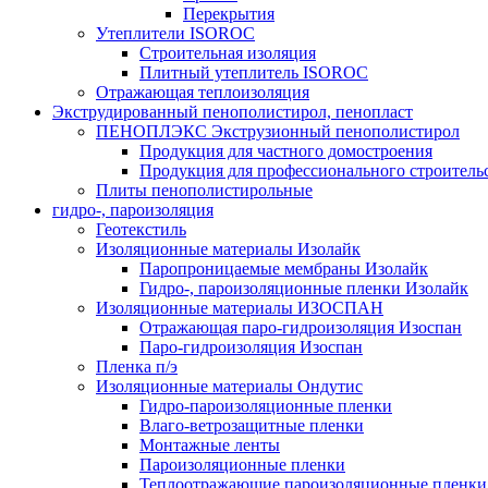
Перекрытия
Утеплители ISOROC
Строительная изоляция
Плитный утеплитель ISOROC
Отражающая теплоизоляция
Экструдированный пенополистирол, пенопласт
ПЕНОПЛЭКС Экструзионный пенополистирол
Продукция для частного домостроения
Продукция для профессионального строитель
Плиты пенополистирольные
гидро-, пароизоляция
Геотекстиль
Изоляционные материалы Изолайк
Паропроницаемые мембраны Изолайк
Гидро-, пароизоляционные пленки Изолайк
Изоляционные материалы ИЗОСПАН
Отражающая паро-гидроизоляция Изоспан
Паро-гидроизоляция Изоспан
Пленка п/э
Изоляционные материалы Ондутис
Гидро-пароизоляционные пленки
Влаго-ветрозащитные пленки
Монтажные ленты
Пароизоляционные пленки
Теплоотражающие пароизоляционные пленки