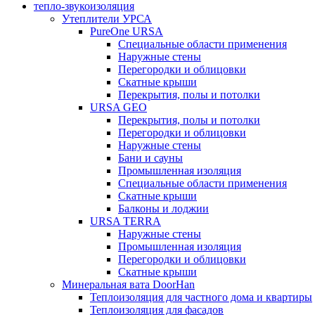
тепло-звукоизоляция
Утеплители УРСА
PureOne URSA
Специальные области применения
Наружные стены
Перегородки и облицовки
Скатные крыши
Перекрытия, полы и потолки
URSA GEO
Перекрытия, полы и потолки
Перегородки и облицовки
Наружные стены
Бани и сауны
Промышленная изоляция
Специальные области применения
Скатные крыши
Балконы и лоджии
URSA TERRA
Наружные стены
Промышленная изоляция
Перегородки и облицовки
Скатные крыши
Минеральная вата DoorHan
Теплоизоляция для частного дома и квартиры
Теплоизоляция для фасадов