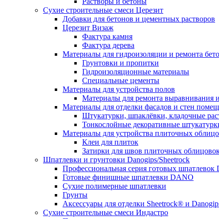
Растворы и бетоны
Сухие строительные смеси Церезит
Добавки для бетонов и цементных растворов
Церезит Визаж
Фактура камня
Фактура дерева
Материалы для гидроизоляции и ремонта бет
Грунтовки и пропитки
Гидроизоляционные материалы
Специальные цементы
Материалы для устройства полов
Материалы для ремонта выравнивания и
Материалы для отделки фасадов и стен поме
Штукатурки, шпаклёвки, кладочные ра
Тонкослойные декоративные штукатурк
Материалы для устройства плиточных облиц
Клеи для плиток
Затирки для швов плиточных облицово
Шпатлевки и грунтовки Danogips/Sheetrock
Профессиональная серия готовых шпатлевок 
Готовые финишные шпатлевки DANO
Сухие полимерные шпатлевки
Грунты
Аксессуары для отделки Sheetrock® и Danogip
Сухие строительные смеси Индастро