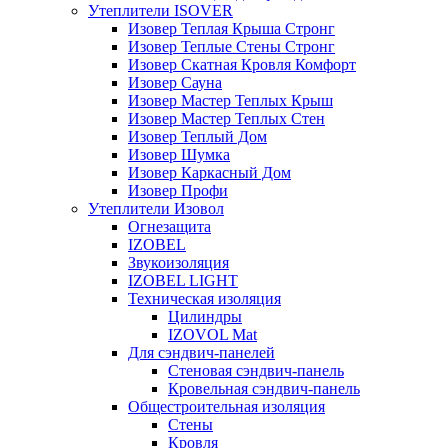
Утеплители ISOVER
Изовер Теплая Крыша Стронг
Изовер Теплые Стены Стронг
Изовер Скатная Кровля Комфорт
Изовер Сауна
Изовер Мастер Теплых Крыш
Изовер Мастер Теплых Стен
Изовер Теплый Дом
Изовер Шумка
Изовер Каркасный Дом
Изовер Профи
Утеплители Изовол
Огнезащита
IZOBEL
Звукоизоляция
IZOBEL LIGHT
Техническая изоляция
Цилиндры
IZOVOL Mat
Для сэндвич-панелей
Стеновая сэндвич-панель
Кровельная сэндвич-панель
Общестроительная изоляция
Стены
Кровля