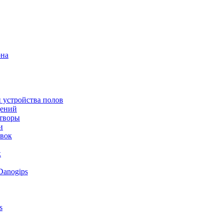
она
 устройства полов
щений
створы
и
овок
к
Danogips
s