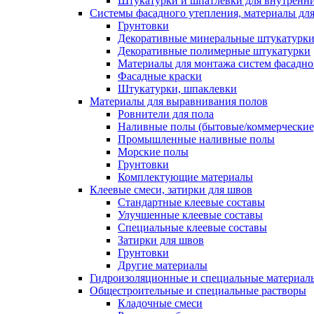
Штукатурки и шпатлевки для внутренни
Системы фасадного утепления, материалы для
Грунтовки
Декоративные минеральные штукатурк
Декоративные полимерные штукатурки
Материалы для монтажа систем фасадно
Фасадные краски
Штукатурки, шпаклевки
Материалы для выравнивания полов
Ровнители для пола
Наливные полы (бытовые/коммерческие
Промышленные наливные полы
Морские полы
Грунтовки
Комплектующие материалы
Клеевые смеси, затирки для швов
Стандартные клеевые составы
Улучшенные клеевые составы
Специальные клеевые составы
Затирки для швов
Грунтовки
Другие материалы
Гидроизоляционные и специальные матер
Общестроительные и специальные растворы
Кладочные смеси