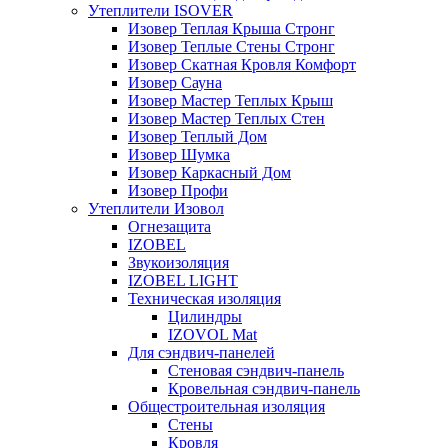
Утеплители ISOVER
Изовер Теплая Крыша Стронг
Изовер Теплые Стены Стронг
Изовер Скатная Кровля Комфорт
Изовер Сауна
Изовер Мастер Теплых Крыш
Изовер Мастер Теплых Стен
Изовер Теплый Дом
Изовер Шумка
Изовер Каркасный Дом
Изовер Профи
Утеплители Изовол
Огнезащита
IZOBEL
Звукоизоляция
IZOBEL LIGHT
Техническая изоляция
Цилиндры
IZOVOL Mat
Для сэндвич-панелей
Стеновая сэндвич-панель
Кровельная сэндвич-панель
Общестроительная изоляция
Стены
Кровля