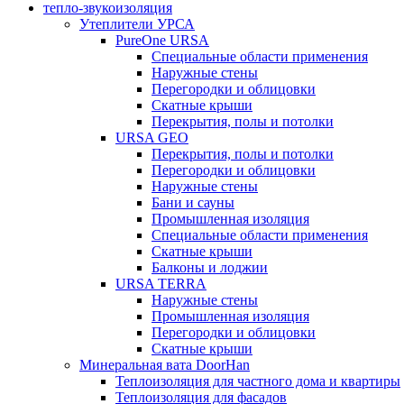
тепло-звукоизоляция
Утеплители УРСА
PureOne URSA
Специальные области применения
Наружные стены
Перегородки и облицовки
Скатные крыши
Перекрытия, полы и потолки
URSA GEO
Перекрытия, полы и потолки
Перегородки и облицовки
Наружные стены
Бани и сауны
Промышленная изоляция
Специальные области применения
Скатные крыши
Балконы и лоджии
URSA TERRA
Наружные стены
Промышленная изоляция
Перегородки и облицовки
Скатные крыши
Минеральная вата DoorHan
Теплоизоляция для частного дома и квартиры
Теплоизоляция для фасадов