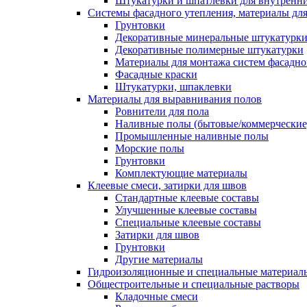
Штукатурки и шпатлевки для внутренни
Системы фасадного утепления, материалы для
Грунтовки
Декоративные минеральные штукатурк
Декоративные полимерные штукатурки
Материалы для монтажа систем фасадно
Фасадные краски
Штукатурки, шпаклевки
Материалы для выравнивания полов
Ровнители для пола
Наливные полы (бытовые/коммерческие
Промышленные наливные полы
Морские полы
Грунтовки
Комплектующие материалы
Клеевые смеси, затирки для швов
Стандартные клеевые составы
Улучшенные клеевые составы
Специальные клеевые составы
Затирки для швов
Грунтовки
Другие материалы
Гидроизоляционные и специальные матер
Общестроительные и специальные растворы
Кладочные смеси