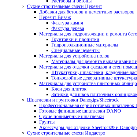
Растворы и бетоны
Сухие строительные смеси Церезит
Добавки для бетонов и цементных растворов
Церезит Визаж
Фактура камня
Фактура дерева
Материалы для гидроизоляции и ремонта бет
Грунтовки и пропитки
Гидроизоляционные материалы
Специальные цементы
Материалы для устройства полов
Материалы для ремонта выравнивания и
Материалы для отделки фасадов и стен поме
Штукатурки, шпаклёвки, кладочные ра
Тонкослойные декоративные штукатурк
Материалы для устройства плиточных облиц
Клеи для плиток
Затирки для швов плиточных облицово
Шпатлевки и грунтовки Danogips/Sheetrock
Профессиональная серия готовых шпатлевок 
Готовые финишные шпатлевки DANO
Сухие полимерные шпатлевки
Грунты
Аксессуары для отделки Sheetrock® и Danogip
Сухие строительные смеси Индастро