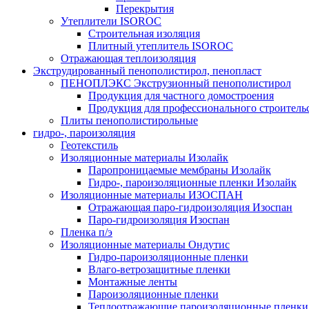
Перекрытия
Утеплители ISOROC
Строительная изоляция
Плитный утеплитель ISOROC
Отражающая теплоизоляция
Экструдированный пенополистирол, пенопласт
ПЕНОПЛЭКС Экструзионный пенополистирол
Продукция для частного домостроения
Продукция для профессионального строитель
Плиты пенополистирольные
гидро-, пароизоляция
Геотекстиль
Изоляционные материалы Изолайк
Паропроницаемые мембраны Изолайк
Гидро-, пароизоляционные пленки Изолайк
Изоляционные материалы ИЗОСПАН
Отражающая паро-гидроизоляция Изоспан
Паро-гидроизоляция Изоспан
Пленка п/э
Изоляционные материалы Ондутис
Гидро-пароизоляционные пленки
Влаго-ветрозащитные пленки
Монтажные ленты
Пароизоляционные пленки
Теплоотражающие пароизоляционные пленки