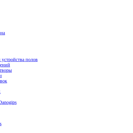
она
 устройства полов
щений
створы
и
овок
к
Danogips
s