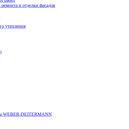
х работ
 ремонта и отделки фасадов
и
го утепления
)
иалы WEBER-DEITERMANN