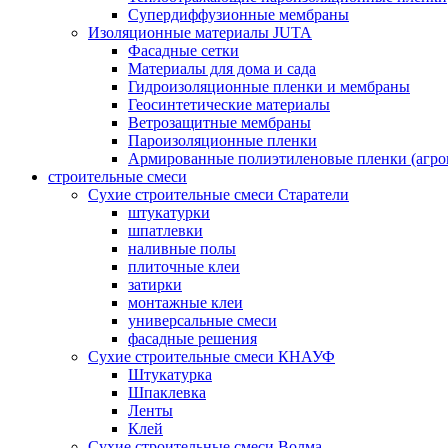
Супердиффузионные мембраны
Изоляционные материалы JUTA
Фасадные сетки
Материалы для дома и сада
Гидроизоляционные пленки и мембраны
Геосинтетические материалы
Ветрозащитные мембраны
Пароизоляционные пленки
Армированные полиэтиленовые пленки (агро
строительные смеси
Сухие строительные смеси Старатели
штукатурки
шпатлевки
наливные полы
плиточные клеи
затирки
монтажные клеи
универсальные смеси
фасадные решения
Сухие строительные смеси КНАУФ
Штукатурка
Шпаклевка
Ленты
Клей
Сухие строительные смеси Волма