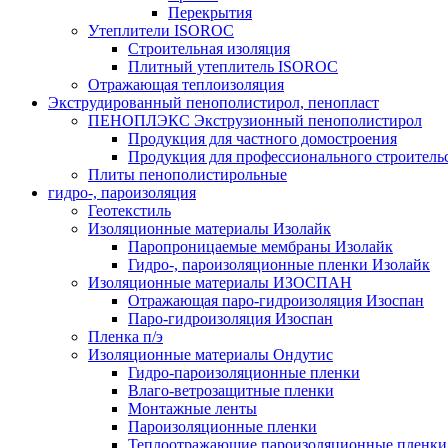
Перекрытия
Утеплители ISOROC
Строительная изоляция
Плитный утеплитель ISOROC
Отражающая теплоизоляция
Экструдированный пенополистирол, пенопласт
ПЕНОПЛЭКС Экструзионный пенополистирол
Продукция для частного домостроения
Продукция для профессионального строитель
Плиты пенополистирольные
гидро-, пароизоляция
Геотекстиль
Изоляционные материалы Изолайк
Паропроницаемые мембраны Изолайк
Гидро-, пароизоляционные пленки Изолайк
Изоляционные материалы ИЗОСПАН
Отражающая паро-гидроизоляция Изоспан
Паро-гидроизоляция Изоспан
Пленка п/э
Изоляционные материалы Ондутис
Гидро-пароизоляционные пленки
Влаго-ветрозащитные пленки
Монтажные ленты
Пароизоляционные пленки
Теплоотражающие пароизоляционные пленки