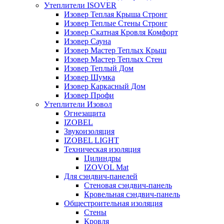
Утеплители ISOVER
Изовер Теплая Крыша Стронг
Изовер Теплые Стены Стронг
Изовер Скатная Кровля Комфорт
Изовер Сауна
Изовер Мастер Теплых Крыш
Изовер Мастер Теплых Стен
Изовер Теплый Дом
Изовер Шумка
Изовер Каркасный Дом
Изовер Профи
Утеплители Изовол
Огнезащита
IZOBEL
Звукоизоляция
IZOBEL LIGHT
Техническая изоляция
Цилиндры
IZOVOL Mat
Для сэндвич-панелей
Стеновая сэндвич-панель
Кровельная сэндвич-панель
Общестроительная изоляция
Стены
Кровля