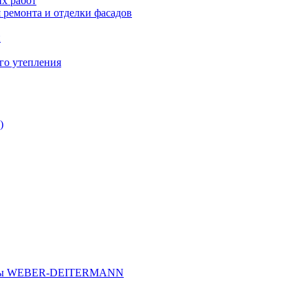
х работ
 ремонта и отделки фасадов
и
го утепления
)
иалы WEBER-DEITERMANN