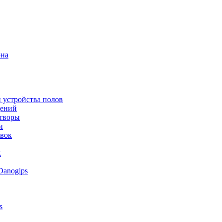
она
 устройства полов
щений
створы
и
овок
к
Danogips
s