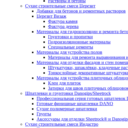
Растворы и бетоны
Сухие строительные смеси Церезит
Добавки для бетонов и цементных растворов
Церезит Визаж
Фактура камня
Фактура дерева
Материалы для гидроизоляции и ремонта бет
Грунтовки и пропитки
Гидроизоляционные материалы
Специальные цементы
Материалы для устройства полов
Материалы для ремонта выравнивания и
Материалы для отделки фасадов и стен поме
Штукатурки, шпаклёвки, кладочные ра
Тонкослойные декоративные штукатурк
Материалы для устройства плиточных облиц
Клеи для плиток
Затирки для швов плиточных облицово
Шпатлевки и грунтовки Danogips/Sheetrock
Профессиональная серия готовых шпатлевок 
Готовые финишные шпатлевки DANO
Сухие полимерные шпатлевки
Грунты
Аксессуары для отделки Sheetrock® и Danogip
Сухие строительные смеси Индастро