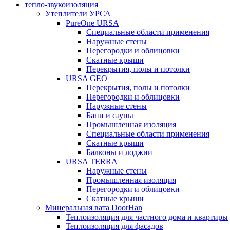
тепло-звукоизоляция
Утеплители УРСА
PureOne URSA
Специальные области применения
Наружные стены
Перегородки и облицовки
Скатные крыши
Перекрытия, полы и потолки
URSA GEO
Перекрытия, полы и потолки
Перегородки и облицовки
Наружные стены
Бани и сауны
Промышленная изоляция
Специальные области применения
Скатные крыши
Балконы и лоджии
URSA TERRA
Наружные стены
Промышленная изоляция
Перегородки и облицовки
Скатные крыши
Минеральная вата DoorHan
Теплоизоляция для частного дома и квартиры
Теплоизоляция для фасадов