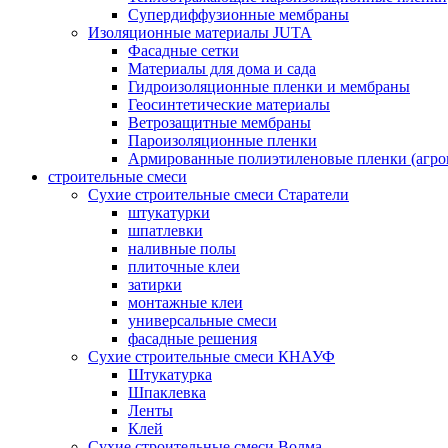
Супердиффузионные мембраны
Изоляционные материалы JUTA
Фасадные сетки
Материалы для дома и сада
Гидроизоляционные пленки и мембраны
Геосинтетические материалы
Ветрозащитные мембраны
Пароизоляционные пленки
Армированные полиэтиленовые пленки (агро
строительные смеси
Сухие строительные смеси Старатели
штукатурки
шпатлевки
наливные полы
плиточные клеи
затирки
монтажные клеи
универсальные смеси
фасадные решения
Сухие строительные смеси КНАУФ
Штукатурка
Шпаклевка
Ленты
Клей
Сухие строительные смеси Волма