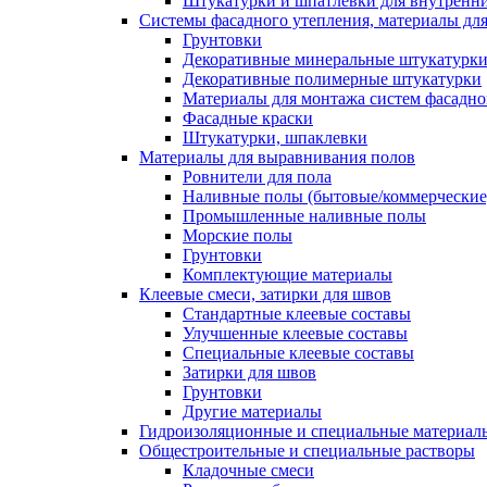
Штукатурки и шпатлевки для внутренни
Системы фасадного утепления, материалы для
Грунтовки
Декоративные минеральные штукатурк
Декоративные полимерные штукатурки
Материалы для монтажа систем фасадно
Фасадные краски
Штукатурки, шпаклевки
Материалы для выравнивания полов
Ровнители для пола
Наливные полы (бытовые/коммерческие
Промышленные наливные полы
Морские полы
Грунтовки
Комплектующие материалы
Клеевые смеси, затирки для швов
Стандартные клеевые составы
Улучшенные клеевые составы
Специальные клеевые составы
Затирки для швов
Грунтовки
Другие материалы
Гидроизоляционные и специальные матер
Общестроительные и специальные растворы
Кладочные смеси