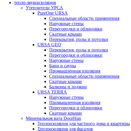
тепло-звукоизоляция
Утеплители УРСА
PureOne URSA
Специальные области применения
Наружные стены
Перегородки и облицовки
Скатные крыши
Перекрытия, полы и потолки
URSA GEO
Перекрытия, полы и потолки
Перегородки и облицовки
Наружные стены
Бани и сауны
Промышленная изоляция
Специальные области применения
Скатные крыши
Балконы и лоджии
URSA TERRA
Наружные стены
Промышленная изоляция
Перегородки и облицовки
Скатные крыши
Минеральная вата DoorHan
Теплоизоляция для частного дома и квартиры
Теплоизоляция для фасадов