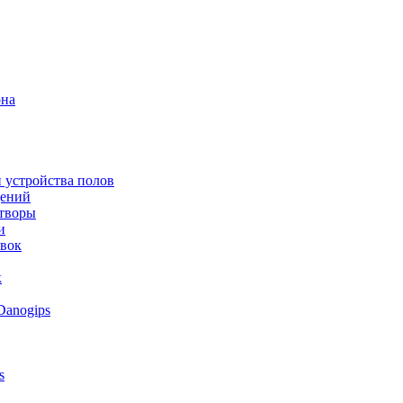
она
 устройства полов
щений
створы
и
овок
к
Danogips
s