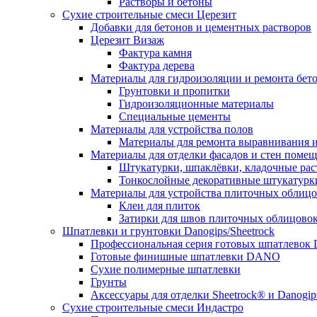
Растворы и бетоны
Сухие строительные смеси Церезит
Добавки для бетонов и цементных растворов
Церезит Визаж
Фактура камня
Фактура дерева
Материалы для гидроизоляции и ремонта бет
Грунтовки и пропитки
Гидроизоляционные материалы
Специальные цементы
Материалы для устройства полов
Материалы для ремонта выравнивания и
Материалы для отделки фасадов и стен поме
Штукатурки, шпаклёвки, кладочные ра
Тонкослойные декоративные штукатурк
Материалы для устройства плиточных облиц
Клеи для плиток
Затирки для швов плиточных облицово
Шпатлевки и грунтовки Danogips/Sheetrock
Профессиональная серия готовых шпатлевок 
Готовые финишные шпатлевки DANO
Сухие полимерные шпатлевки
Грунты
Аксессуары для отделки Sheetrock® и Danogip
Сухие строительные смеси Индастро