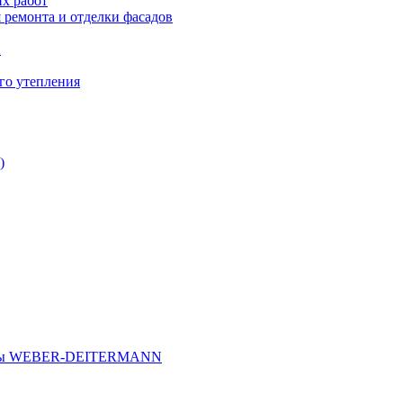
х работ
 ремонта и отделки фасадов
и
го утепления
)
иалы WEBER-DEITERMANN