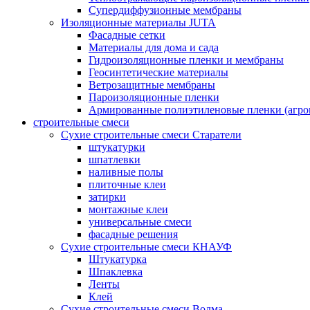
Супердиффузионные мембраны
Изоляционные материалы JUTA
Фасадные сетки
Материалы для дома и сада
Гидроизоляционные пленки и мембраны
Геосинтетические материалы
Ветрозащитные мембраны
Пароизоляционные пленки
Армированные полиэтиленовые пленки (агро
строительные смеси
Сухие строительные смеси Старатели
штукатурки
шпатлевки
наливные полы
плиточные клеи
затирки
монтажные клеи
универсальные смеси
фасадные решения
Сухие строительные смеси КНАУФ
Штукатурка
Шпаклевка
Ленты
Клей
Сухие строительные смеси Волма