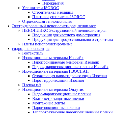
Перекрытия
Утеплители ISOROC
Строительная изоляция
Плитный утеплитель ISOROC
Отражающая теплоизоляция
Экструдированный пенополистирол, пенопласт
ПЕНОПЛЭКС Экструзионный пенополистирол
Продукция для частного домостроения
Продукция для профессионального строитель
Плиты пенополистирольные
гидро-, пароизоляция
Геотекстиль
Изоляционные материалы Изолайк
Паропроницаемые мембраны Изолайк
Гидро-, пароизоляционные пленки Изолайк
Изоляционные материалы ИЗОСПАН
Отражающая паро-гидроизоляция Изоспан
Паро-гидроизоляция Изоспан
Пленка п/э
Изоляционные материалы Ондутис
Гидро-пароизоляционные пленки
Влаго-ветрозащитные пленки
Монтажные ленты
Пароизоляционные пленки
Теплоотражающие пароизоляционные пленки