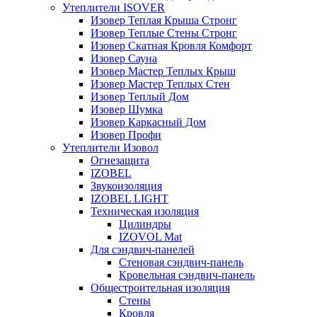
Утеплители ISOVER
Изовер Теплая Крыша Стронг
Изовер Теплые Стены Стронг
Изовер Скатная Кровля Комфорт
Изовер Сауна
Изовер Мастер Теплых Крыш
Изовер Мастер Теплых Стен
Изовер Теплый Дом
Изовер Шумка
Изовер Каркасный Дом
Изовер Профи
Утеплители Изовол
Огнезащита
IZOBEL
Звукоизоляция
IZOBEL LIGHT
Техническая изоляция
Цилиндры
IZOVOL Mat
Для сэндвич-панелей
Стеновая сэндвич-панель
Кровельная сэндвич-панель
Общестроительная изоляция
Стены
Кровля