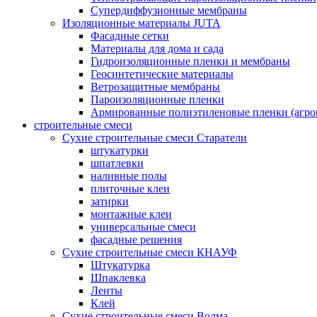
Супердиффузионные мембраны
Изоляционные материалы JUTA
Фасадные сетки
Материалы для дома и сада
Гидроизоляционные пленки и мембраны
Геосинтетические материалы
Ветрозащитные мембраны
Пароизоляционные пленки
Армированные полиэтиленовые пленки (агро
строительные смеси
Сухие строительные смеси Старатели
штукатурки
шпатлевки
наливные полы
плиточные клеи
затирки
монтажные клеи
универсальные смеси
фасадные решения
Сухие строительные смеси КНАУФ
Штукатурка
Шпаклевка
Ленты
Клей
Сухие строительные смеси Волма