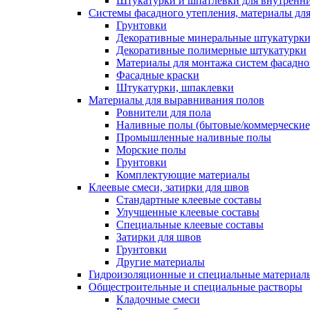
Штукатурки и шпатлевки для внутренни
Системы фасадного утепления, материалы для
Грунтовки
Декоративные минеральные штукатурк
Декоративные полимерные штукатурки
Материалы для монтажа систем фасадно
Фасадные краски
Штукатурки, шпаклевки
Материалы для выравнивания полов
Ровнители для пола
Наливные полы (бытовые/коммерческие
Промышленные наливные полы
Морские полы
Грунтовки
Комплектующие материалы
Клеевые смеси, затирки для швов
Стандартные клеевые составы
Улучшенные клеевые составы
Специальные клеевые составы
Затирки для швов
Грунтовки
Другие материалы
Гидроизоляционные и специальные матер
Общестроительные и специальные растворы
Кладочные смеси