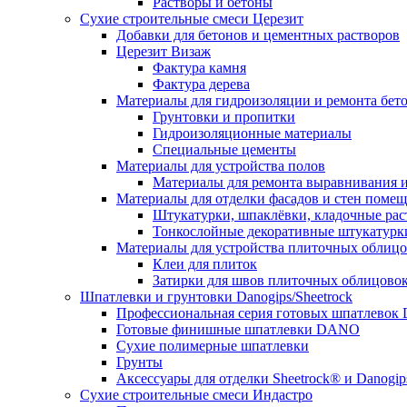
Растворы и бетоны
Сухие строительные смеси Церезит
Добавки для бетонов и цементных растворов
Церезит Визаж
Фактура камня
Фактура дерева
Материалы для гидроизоляции и ремонта бет
Грунтовки и пропитки
Гидроизоляционные материалы
Специальные цементы
Материалы для устройства полов
Материалы для ремонта выравнивания и
Материалы для отделки фасадов и стен поме
Штукатурки, шпаклёвки, кладочные ра
Тонкослойные декоративные штукатурк
Материалы для устройства плиточных облиц
Клеи для плиток
Затирки для швов плиточных облицово
Шпатлевки и грунтовки Danogips/Sheetrock
Профессиональная серия готовых шпатлевок 
Готовые финишные шпатлевки DANO
Сухие полимерные шпатлевки
Грунты
Аксессуары для отделки Sheetrock® и Danogip
Сухие строительные смеси Индастро