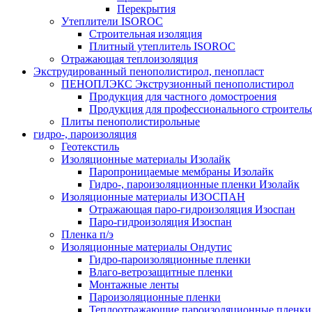
Перекрытия
Утеплители ISOROC
Строительная изоляция
Плитный утеплитель ISOROC
Отражающая теплоизоляция
Экструдированный пенополистирол, пенопласт
ПЕНОПЛЭКС Экструзионный пенополистирол
Продукция для частного домостроения
Продукция для профессионального строитель
Плиты пенополистирольные
гидро-, пароизоляция
Геотекстиль
Изоляционные материалы Изолайк
Паропроницаемые мембраны Изолайк
Гидро-, пароизоляционные пленки Изолайк
Изоляционные материалы ИЗОСПАН
Отражающая паро-гидроизоляция Изоспан
Паро-гидроизоляция Изоспан
Пленка п/э
Изоляционные материалы Ондутис
Гидро-пароизоляционные пленки
Влаго-ветрозащитные пленки
Монтажные ленты
Пароизоляционные пленки
Теплоотражающие пароизоляционные пленки