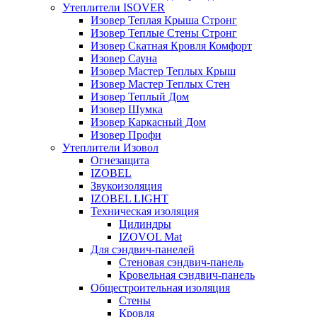
Утеплители ISOVER
Изовер Теплая Крыша Стронг
Изовер Теплые Стены Стронг
Изовер Скатная Кровля Комфорт
Изовер Сауна
Изовер Мастер Теплых Крыш
Изовер Мастер Теплых Стен
Изовер Теплый Дом
Изовер Шумка
Изовер Каркасный Дом
Изовер Профи
Утеплители Изовол
Огнезащита
IZOBEL
Звукоизоляция
IZOBEL LIGHT
Техническая изоляция
Цилиндры
IZOVOL Mat
Для сэндвич-панелей
Стеновая сэндвич-панель
Кровельная сэндвич-панель
Общестроительная изоляция
Стены
Кровля