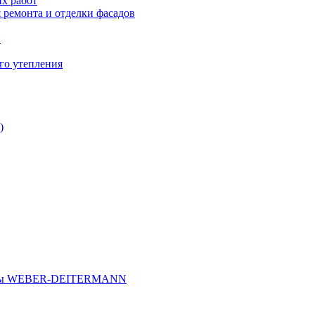
х работ
 ремонта и отделки фасадов
и
го утепления
)
иалы WEBER-DEITERMANN