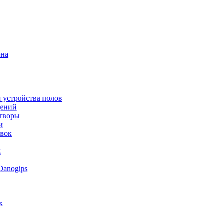
она
 устройства полов
щений
створы
и
овок
к
Danogips
s