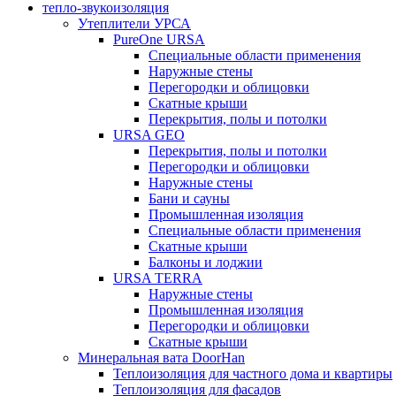
тепло-звукоизоляция
Утеплители УРСА
PureOne URSA
Специальные области применения
Наружные стены
Перегородки и облицовки
Скатные крыши
Перекрытия, полы и потолки
URSA GEO
Перекрытия, полы и потолки
Перегородки и облицовки
Наружные стены
Бани и сауны
Промышленная изоляция
Специальные области применения
Скатные крыши
Балконы и лоджии
URSA TERRA
Наружные стены
Промышленная изоляция
Перегородки и облицовки
Скатные крыши
Минеральная вата DoorHan
Теплоизоляция для частного дома и квартиры
Теплоизоляция для фасадов