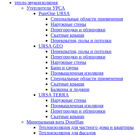
тепло-звукоизоляция
Утеплители УРСА
PureOne URSA
Специальные области применения
Наружные стены
Перегородки и облицовки
Скатные крыши
Перекрытия, полы и потолки
URSA GEO
Перекрытия, полы и потолки
Перегородки и облицовки
Наружные стены
Бани и сауны
Промышленная изоляция
Специальные области применения
Скатные крыши
Балконы и лоджии
URSA TERRA
Наружные стены
Промышленная изоляция
Перегородки и облицовки
Скатные крыши
Минеральная вата DoorHan
Теплоизоляция для частного дома и квартиры
Теплоизоляция для фасадов