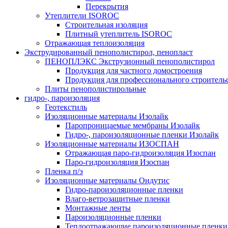
Перекрытия
Утеплители ISOROC
Строительная изоляция
Плитный утеплитель ISOROC
Отражающая теплоизоляция
Экструдированный пенополистирол, пенопласт
ПЕНОПЛЭКС Экструзионный пенополистирол
Продукция для частного домостроения
Продукция для профессионального строитель
Плиты пенополистирольные
гидро-, пароизоляция
Геотекстиль
Изоляционные материалы Изолайк
Паропроницаемые мембраны Изолайк
Гидро-, пароизоляционные пленки Изолайк
Изоляционные материалы ИЗОСПАН
Отражающая паро-гидроизоляция Изоспан
Паро-гидроизоляция Изоспан
Пленка п/э
Изоляционные материалы Ондутис
Гидро-пароизоляционные пленки
Влаго-ветрозащитные пленки
Монтажные ленты
Пароизоляционные пленки
Теплоотражающие пароизоляционные пленки