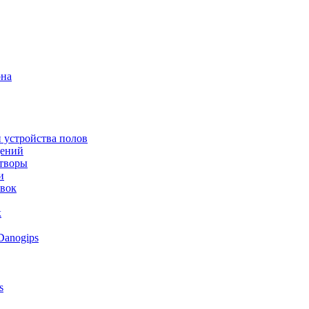
она
 устройства полов
щений
створы
и
овок
к
Danogips
s