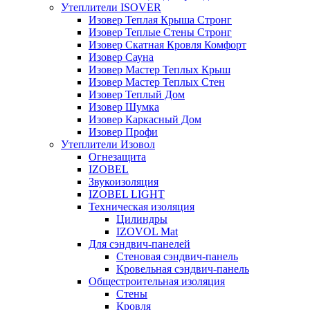
Утеплители ISOVER
Изовер Теплая Крыша Стронг
Изовер Теплые Стены Стронг
Изовер Скатная Кровля Комфорт
Изовер Сауна
Изовер Мастер Теплых Крыш
Изовер Мастер Теплых Стен
Изовер Теплый Дом
Изовер Шумка
Изовер Каркасный Дом
Изовер Профи
Утеплители Изовол
Огнезащита
IZOBEL
Звукоизоляция
IZOBEL LIGHT
Техническая изоляция
Цилиндры
IZOVOL Mat
Для сэндвич-панелей
Стеновая сэндвич-панель
Кровельная сэндвич-панель
Общестроительная изоляция
Стены
Кровля