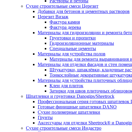
Растворы и бетоны
Сухие строительные смеси Церезит
Добавки для бетонов и цементных растворов
Церезит Визаж
Фактура камня
Фактура дерева
Материалы для гидроизоляции и ремонта бет
Грунтовки и пропитки
Гидроизоляционные материалы
Специальные цементы
Материалы для устройства полов
Материалы для ремонта выравнивания и
Материалы для отделки фасадов и стен поме
Штукатурки, шпаклёвки, кладочные ра
Тонкослойные декоративные штукатурк
Материалы для устройства плиточных облиц
Клеи для плиток
Затирки для швов плиточных облицово
Шпатлевки и грунтовки Danogips/Sheetrock
Профессиональная серия готовых шпатлевок 
Готовые финишные шпатлевки DANO
Сухие полимерные шпатлевки
Грунты
Аксессуары для отделки Sheetrock® и Danogip
Сухие строительные смеси Индастро