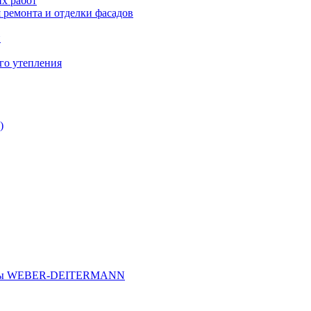
х работ
 ремонта и отделки фасадов
и
го утепления
)
иалы WEBER-DEITERMANN