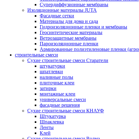
Супердиффузионные мембраны
Изоляционные материалы JUTA
Фасадные сетки
Материалы для дома и сада
Гидроизоляционные пленки и мембраны
Геосинтетические материалы
Ветрозащитные мембраны
Пароизоляционные пленки
Армированные полиэтиленовые пленки (агро
строительные смеси
Сухие строительные смеси Старатели
штукатурки
шпатлевки
наливные полы
плиточные клеи
затирки
монтажные клеи
универсальные смеси
фасадные решения
Сухие строительные смеси КНАУФ
Штукатурка
Шпаклевка
Ленты
Клей
Сухие строительные смеси Волма