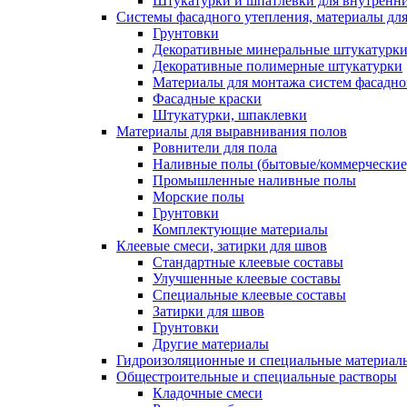
Штукатурки и шпатлевки для внутренни
Системы фасадного утепления, материалы для
Грунтовки
Декоративные минеральные штукатурк
Декоративные полимерные штукатурки
Материалы для монтажа систем фасадно
Фасадные краски
Штукатурки, шпаклевки
Материалы для выравнивания полов
Ровнители для пола
Наливные полы (бытовые/коммерческие
Промышленные наливные полы
Морские полы
Грунтовки
Комплектующие материалы
Клеевые смеси, затирки для швов
Стандартные клеевые составы
Улучшенные клеевые составы
Специальные клеевые составы
Затирки для швов
Грунтовки
Другие материалы
Гидроизоляционные и специальные матер
Общестроительные и специальные растворы
Кладочные смеси