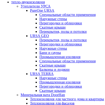
тепло-звукоизоляция
Утеплители УРСА
PureOne URSA
Специальные области применения
Наружные стены
Перегородки и облицовки
Скатные крыши
Перекрытия, полы и потолки
URSA GEO
Перекрытия, полы и потолки
Перегородки и облицовки
Наружные стены
Бани и сауны
Промышленная изоляция
Специальные области применения
Скатные крыши
Балконы и лоджии
URSA TERRA
Наружные стены
Промышленная изоляция
Перегородки и облицовки
Скатные крыши
Минеральная вата DoorHan
Теплоизоляция для частного дома и квартиры
Теплоизоляция для фасадов