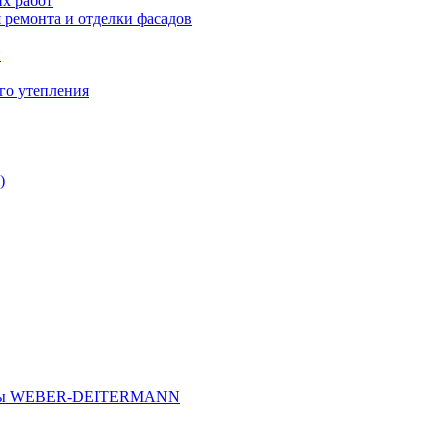
х работ
 ремонта и отделки фасадов
и
го утепления
)
иалы WEBER-DEITERMANN