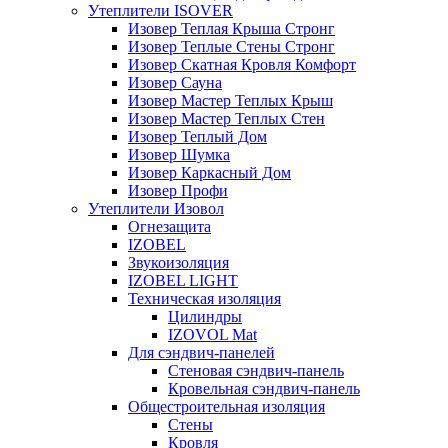
Утеплители ISOVER
Изовер Теплая Крыша Стронг
Изовер Теплые Стены Стронг
Изовер Скатная Кровля Комфорт
Изовер Сауна
Изовер Мастер Теплых Крыш
Изовер Мастер Теплых Стен
Изовер Теплый Дом
Изовер Шумка
Изовер Каркасный Дом
Изовер Профи
Утеплители Изовол
Огнезащита
IZOBEL
Звукоизоляция
IZOBEL LIGHT
Техническая изоляция
Цилиндры
IZOVOL Mat
Для сэндвич-панелей
Стеновая сэндвич-панель
Кровельная сэндвич-панель
Общестроительная изоляция
Стены
Кровля