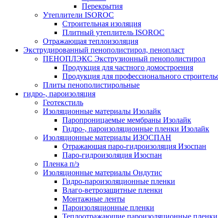
Перекрытия
Утеплители ISOROC
Строительная изоляция
Плитный утеплитель ISOROC
Отражающая теплоизоляция
Экструдированный пенополистирол, пенопласт
ПЕНОПЛЭКС Экструзионный пенополистирол
Продукция для частного домостроения
Продукция для профессионального строитель
Плиты пенополистирольные
гидро-, пароизоляция
Геотекстиль
Изоляционные материалы Изолайк
Паропроницаемые мембраны Изолайк
Гидро-, пароизоляционные пленки Изолайк
Изоляционные материалы ИЗОСПАН
Отражающая паро-гидроизоляция Изоспан
Паро-гидроизоляция Изоспан
Пленка п/э
Изоляционные материалы Ондутис
Гидро-пароизоляционные пленки
Влаго-ветрозащитные пленки
Монтажные ленты
Пароизоляционные пленки
Теплоотражающие пароизоляционные пленки