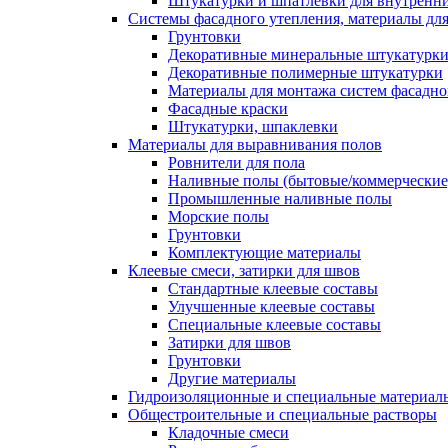
Штукатурки и шпатлевки для внутренни
Системы фасадного утепления, материалы для
Грунтовки
Декоративные минеральные штукатурк
Декоративные полимерные штукатурки
Материалы для монтажа систем фасадно
Фасадные краски
Штукатурки, шпаклевки
Материалы для выравнивания полов
Ровнители для пола
Наливные полы (бытовые/коммерческие
Промышленные наливные полы
Морские полы
Грунтовки
Комплектующие материалы
Клеевые смеси, затирки для швов
Стандартные клеевые составы
Улучшенные клеевые составы
Специальные клеевые составы
Затирки для швов
Грунтовки
Другие материалы
Гидроизоляционные и специальные матер
Общестроительные и специальные растворы
Кладочные смеси