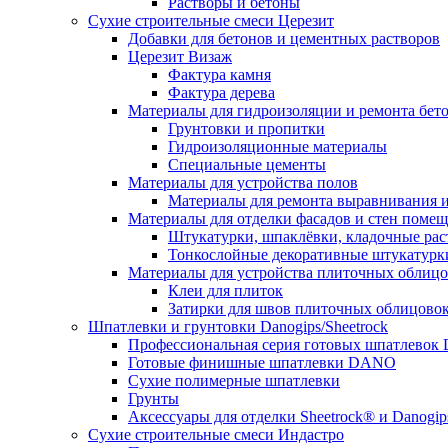
Растворы и бетоны
Сухие строительные смеси Церезит
Добавки для бетонов и цементных растворов
Церезит Визаж
Фактура камня
Фактура дерева
Материалы для гидроизоляции и ремонта бет
Грунтовки и пропитки
Гидроизоляционные материалы
Специальные цементы
Материалы для устройства полов
Материалы для ремонта выравнивания и
Материалы для отделки фасадов и стен поме
Штукатурки, шпаклёвки, кладочные ра
Тонкослойные декоративные штукатурк
Материалы для устройства плиточных облиц
Клеи для плиток
Затирки для швов плиточных облицово
Шпатлевки и грунтовки Danogips/Sheetrock
Профессиональная серия готовых шпатлевок 
Готовые финишные шпатлевки DANO
Сухие полимерные шпатлевки
Грунты
Аксессуары для отделки Sheetrock® и Danogip
Сухие строительные смеси Индастро