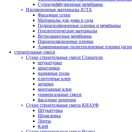
Супердиффузионные мембраны
Изоляционные материалы JUTA
Фасадные сетки
Материалы для дома и сада
Гидроизоляционные пленки и мембраны
Геосинтетические материалы
Ветрозащитные мембраны
Пароизоляционные пленки
Армированные полиэтиленовые пленки (агро
строительные смеси
Сухие строительные смеси Старатели
штукатурки
шпатлевки
наливные полы
плиточные клеи
затирки
монтажные клеи
универсальные смеси
фасадные решения
Сухие строительные смеси КНАУФ
Штукатурка
Шпаклевка
Ленты
Клей
Сухие строительные смеси Волма