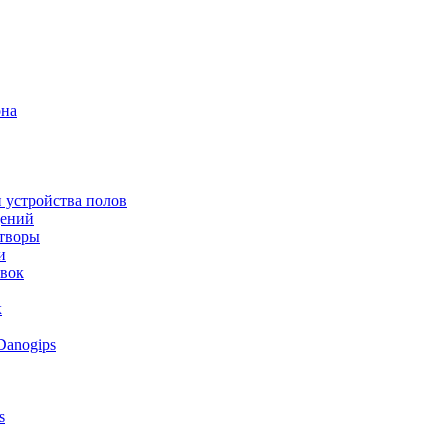
она
 устройства полов
щений
створы
и
овок
к
Danogips
s