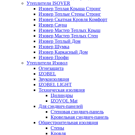
Утеплители ISOVER
Изовер Теплая Крыша Стронг
Изовер Теплые Стены Стронг
Изовер Скатная Кровля Комфорт
Изовер Сауна
Изовер Мастер Теплых Крыш
Изовер Мастер Теплых Стен
Изовер Теплый Дом
Изовер Шумка
Изовер Каркасный Дом
Изовер Профи
Утеплители Изовол
Огнезащита
IZOBEL
Звукоизоляция
IZOBEL LIGHT
Техническая изоляция
Цилиндры
IZOVOL Mat
Для сэндвич-панелей
Стеновая сэндвич-панель
Кровельная сэндвич-панель
Общестроительная изоляция
Стены
Кровля