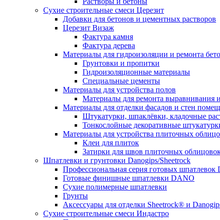
Растворы и бетоны
Сухие строительные смеси Церезит
Добавки для бетонов и цементных растворов
Церезит Визаж
Фактура камня
Фактура дерева
Материалы для гидроизоляции и ремонта бет
Грунтовки и пропитки
Гидроизоляционные материалы
Специальные цементы
Материалы для устройства полов
Материалы для ремонта выравнивания и
Материалы для отделки фасадов и стен поме
Штукатурки, шпаклёвки, кладочные ра
Тонкослойные декоративные штукатурк
Материалы для устройства плиточных облиц
Клеи для плиток
Затирки для швов плиточных облицово
Шпатлевки и грунтовки Danogips/Sheetrock
Профессиональная серия готовых шпатлевок 
Готовые финишные шпатлевки DANO
Сухие полимерные шпатлевки
Грунты
Аксессуары для отделки Sheetrock® и Danogip
Сухие строительные смеси Индастро