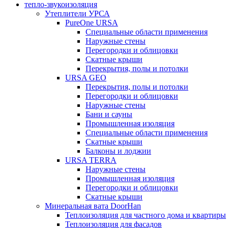
тепло-звукоизоляция
Утеплители УРСА
PureOne URSA
Специальные области применения
Наружные стены
Перегородки и облицовки
Скатные крыши
Перекрытия, полы и потолки
URSA GEO
Перекрытия, полы и потолки
Перегородки и облицовки
Наружные стены
Бани и сауны
Промышленная изоляция
Специальные области применения
Скатные крыши
Балконы и лоджии
URSA TERRA
Наружные стены
Промышленная изоляция
Перегородки и облицовки
Скатные крыши
Минеральная вата DoorHan
Теплоизоляция для частного дома и квартиры
Теплоизоляция для фасадов