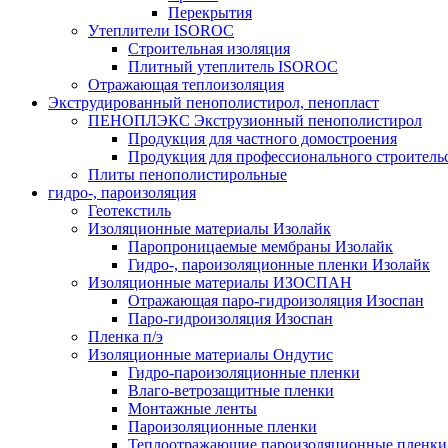
Перекрытия
Утеплители ISOROC
Строительная изоляция
Плитный утеплитель ISOROC
Отражающая теплоизоляция
Экструдированный пенополистирол, пенопласт
ПЕНОПЛЭКС Экструзионный пенополистирол
Продукция для частного домостроения
Продукция для профессионального строитель
Плиты пенополистирольные
гидро-, пароизоляция
Геотекстиль
Изоляционные материалы Изолайк
Паропроницаемые мембраны Изолайк
Гидро-, пароизоляционные пленки Изолайк
Изоляционные материалы ИЗОСПАН
Отражающая паро-гидроизоляция Изоспан
Паро-гидроизоляция Изоспан
Пленка п/э
Изоляционные материалы Ондутис
Гидро-пароизоляционные пленки
Влаго-ветрозащитные пленки
Монтажные ленты
Пароизоляционные пленки
Теплоотражающие пароизоляционные пленки