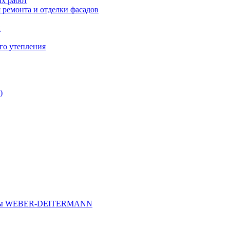
х работ
 ремонта и отделки фасадов
и
го утепления
)
иалы WEBER-DEITERMANN