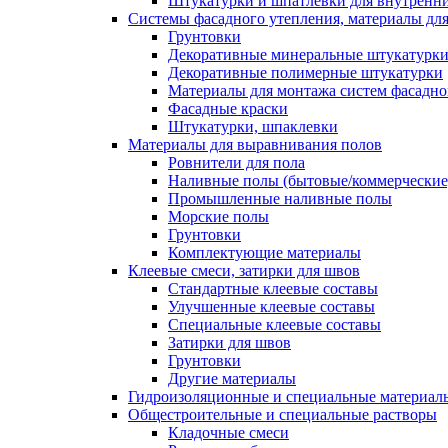
Штукатурки и шпатлевки для внутренни
Системы фасадного утепления, материалы для
Грунтовки
Декоративные минеральные штукатурк
Декоративные полимерные штукатурки
Материалы для монтажа систем фасадно
Фасадные краски
Штукатурки, шпаклевки
Материалы для выравнивания полов
Ровнители для пола
Наливные полы (бытовые/коммерческие
Промышленные наливные полы
Морские полы
Грунтовки
Комплектующие материалы
Клеевые смеси, затирки для швов
Стандартные клеевые составы
Улучшенные клеевые составы
Специальные клеевые составы
Затирки для швов
Грунтовки
Другие материалы
Гидроизоляционные и специальные матер
Общестроительные и специальные растворы
Кладочные смеси