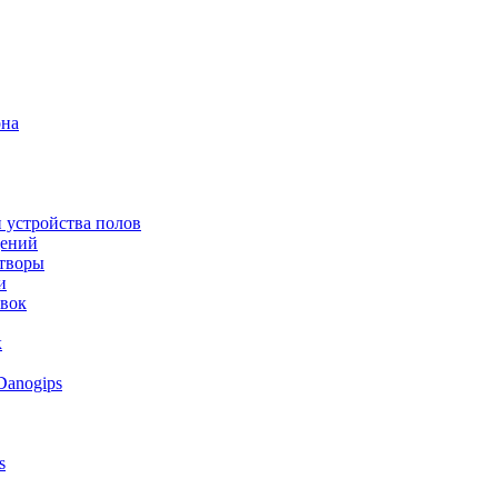
она
 устройства полов
щений
створы
и
овок
к
Danogips
s