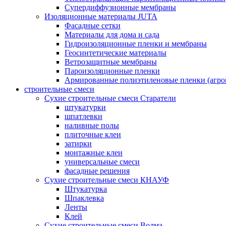
Супердиффузионные мембраны
Изоляционные материалы JUTA
Фасадные сетки
Материалы для дома и сада
Гидроизоляционные пленки и мембраны
Геосинтетические материалы
Ветрозащитные мембраны
Пароизоляционные пленки
Армированные полиэтиленовые пленки (агро
строительные смеси
Сухие строительные смеси Старатели
штукатурки
шпатлевки
наливные полы
плиточные клеи
затирки
монтажные клеи
универсальные смеси
фасадные решения
Сухие строительные смеси КНАУФ
Штукатурка
Шпаклевка
Ленты
Клей
Сухие строительные смеси Волма