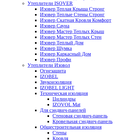
Утеплители ISOVER
Изовер Теплая Крыша Стронг
Изовер Теплые Стены Стронг
Изовер Скатная Кровля Комфорт
Изовер Сауна
Изовер Мастер Теплых Крыш
Изовер Мастер Теплых Стен
Изовер Теплый Дом
Изовер Шумка
Изовер Каркасный Дом
Изовер Профи
Утеплители Изовол
Огнезащита
IZOBEL
Звукоизоляция
IZOBEL LIGHT
Техническая изоляция
Цилиндры
IZOVOL Mat
Для сэндвич-панелей
Стеновая сэндвич-панель
Кровельная сэндвич-панель
Общестроительная изоляция
Стены
Кровля