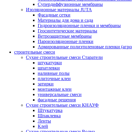
Супердиффузионные мембраны
Изоляционные материалы JUTA
Фасадные сетки
Материалы для дома и сада
Гидроизоляционные пленки и мембраны
Геосинтетические материалы
Ветрозащитные мембраны
Пароизоляционные пленки
Армированные полиэтиленовые пленки (агро
строительные смеси
Сухие строительные смеси Старатели
штукатурки
шпатлевки
наливные полы
плиточные клеи
затирки
монтажные клеи
универсальные смеси
фасадные решения
Сухие строительные смеси КНАУФ
Штукатурка
Шпаклевка
Ленты
Клей
Сухие строительные смеси Волма