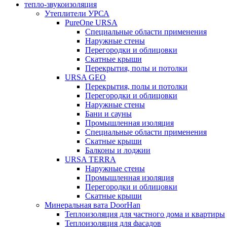
тепло-звукоизоляция
Утеплители УРСА
PureOne URSA
Специальные области применения
Наружные стены
Перегородки и облицовки
Скатные крыши
Перекрытия, полы и потолки
URSA GEO
Перекрытия, полы и потолки
Перегородки и облицовки
Наружные стены
Бани и сауны
Промышленная изоляция
Специальные области применения
Скатные крыши
Балконы и лоджии
URSA TERRA
Наружные стены
Промышленная изоляция
Перегородки и облицовки
Скатные крыши
Минеральная вата DoorHan
Теплоизоляция для частного дома и квартиры
Теплоизоляция для фасадов