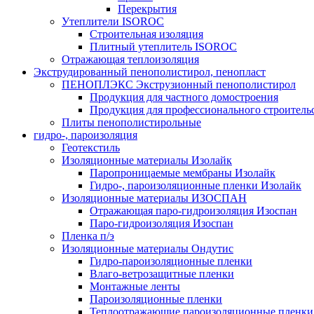
Перекрытия
Утеплители ISOROC
Строительная изоляция
Плитный утеплитель ISOROC
Отражающая теплоизоляция
Экструдированный пенополистирол, пенопласт
ПЕНОПЛЭКС Экструзионный пенополистирол
Продукция для частного домостроения
Продукция для профессионального строитель
Плиты пенополистирольные
гидро-, пароизоляция
Геотекстиль
Изоляционные материалы Изолайк
Паропроницаемые мембраны Изолайк
Гидро-, пароизоляционные пленки Изолайк
Изоляционные материалы ИЗОСПАН
Отражающая паро-гидроизоляция Изоспан
Паро-гидроизоляция Изоспан
Пленка п/э
Изоляционные материалы Ондутис
Гидро-пароизоляционные пленки
Влаго-ветрозащитные пленки
Монтажные ленты
Пароизоляционные пленки
Теплоотражающие пароизоляционные пленки