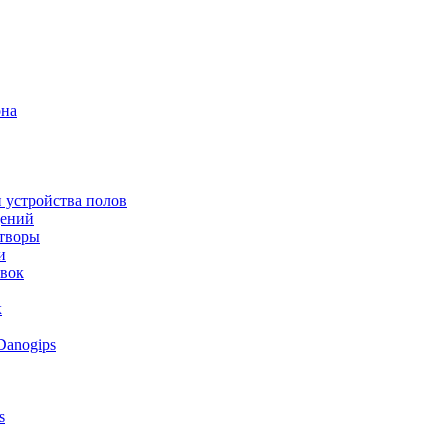
она
 устройства полов
щений
створы
и
овок
к
Danogips
s