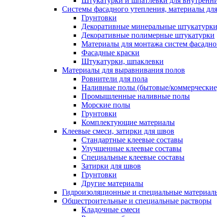
Штукатурки и шпатлевки для внутренни
Системы фасадного утепления, материалы для
Грунтовки
Декоративные минеральные штукатурк
Декоративные полимерные штукатурки
Материалы для монтажа систем фасадно
Фасадные краски
Штукатурки, шпаклевки
Материалы для выравнивания полов
Ровнители для пола
Наливные полы (бытовые/коммерческие
Промышленные наливные полы
Морские полы
Грунтовки
Комплектующие материалы
Клеевые смеси, затирки для швов
Стандартные клеевые составы
Улучшенные клеевые составы
Специальные клеевые составы
Затирки для швов
Грунтовки
Другие материалы
Гидроизоляционные и специальные матер
Общестроительные и специальные растворы
Кладочные смеси