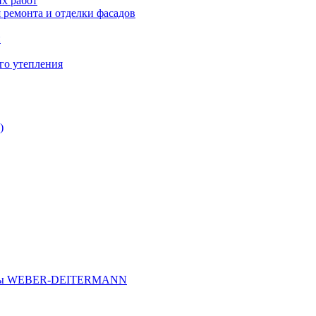
х работ
 ремонта и отделки фасадов
и
го утепления
)
иалы WEBER-DEITERMANN