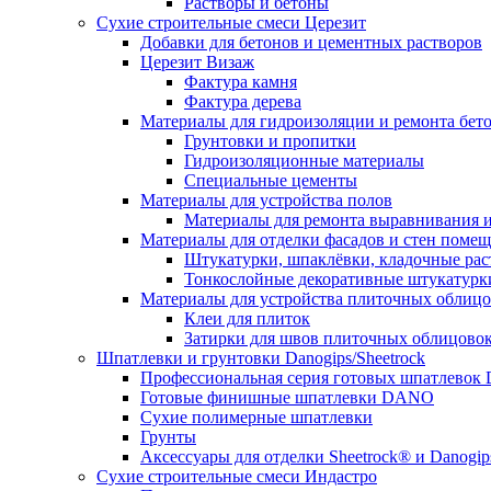
Растворы и бетоны
Сухие строительные смеси Церезит
Добавки для бетонов и цементных растворов
Церезит Визаж
Фактура камня
Фактура дерева
Материалы для гидроизоляции и ремонта бет
Грунтовки и пропитки
Гидроизоляционные материалы
Специальные цементы
Материалы для устройства полов
Материалы для ремонта выравнивания и
Материалы для отделки фасадов и стен поме
Штукатурки, шпаклёвки, кладочные ра
Тонкослойные декоративные штукатурк
Материалы для устройства плиточных облиц
Клеи для плиток
Затирки для швов плиточных облицово
Шпатлевки и грунтовки Danogips/Sheetrock
Профессиональная серия готовых шпатлевок 
Готовые финишные шпатлевки DANO
Сухие полимерные шпатлевки
Грунты
Аксессуары для отделки Sheetrock® и Danogip
Сухие строительные смеси Индастро